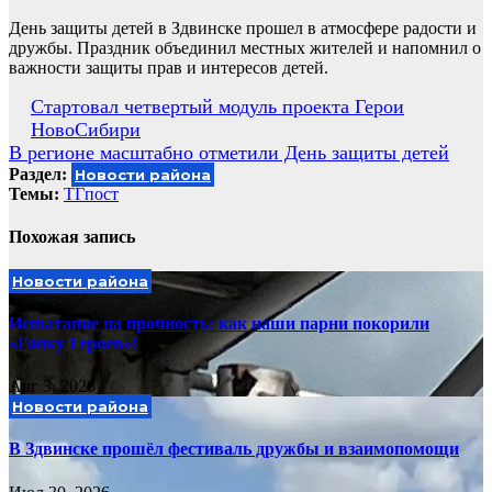
День защиты детей в Здвинске прошел в атмосфере радости и
дружбы. Праздник объединил местных жителей и напомнил о
важности защиты прав и интересов детей.
Навигация
Стартовал четвертый модуль проекта Герои
НовоСибири
по
В регионе масштабно отметили День защиты детей
записям
Раздел:
Новости района
Темы:
ТГпост
Похожая запись
Новости района
Испытание на прочность: как наши парни покорили
«Гонку Героев»!
Авг 3, 2026
Новости района
В Здвинске прошёл фестиваль дружбы и взаимопомощи