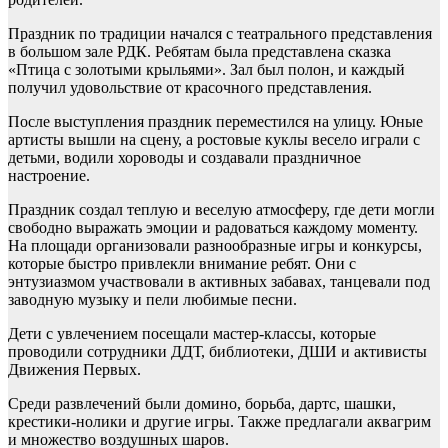
Праздник по традиции начался с театрального представления
в большом зале РДК. Ребятам была представлена сказка
«Птица с золотыми крыльями». Зал был полон, и каждый
получил удовольствие от красочного представления.
После выступления праздник переместился на улицу. Юные
артисты вышли на сцену, а ростовые куклы весело играли с
детьми, водили хороводы и создавали праздничное
настроение.
Праздник создал теплую и веселую атмосферу, где дети могли
свободно выражать эмоции и радоваться каждому моменту.
На площади организовали разнообразные игры и конкурсы,
которые быстро привлекли внимание ребят. Они с
энтузиазмом участвовали в активных забавах, танцевали под
заводную музыку и пели любимые песни.
Дети с увлечением посещали мастер-классы, которые
проводили сотрудники ДДТ, библиотеки, ДШИ и активисты
Движения Первых.
Среди развлечений были домино, борьба, дартс, шашки,
крестики-нолики и другие игры. Также предлагали аквагрим
и множество воздушных шаров.