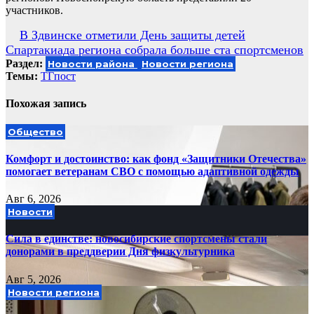
участников.
Навигация
В Здвинске отметили День защиты детей
Спартакиада региона собрала больше ста спортсменов
по
Раздел:
Новости района
Новости региона
записям
Темы:
ТГпост
Похожая запись
Общество
Комфорт и достоинство: как фонд «Защитники Отечества»
помогает ветеранам СВО с помощью адаптивной одежды
Авг 6, 2026
Новости
Сила в единстве: новосибирские спортсмены стали
донорами в преддверии Дня физкультурника
Авг 5, 2026
Новости региона