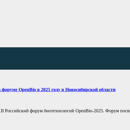
а форуме OpenBio в 2025 году в Новосибирской области
т XII Российский форум биотехнологий OpenBio-2025. Форум пос