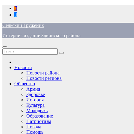
Перейти
к
содержимому
Сельский Труженик
Интернет-издание Здвинского района
Новости
Новости района
Новости региона
Общество
Армия
Здоровье
История
Культура
Молодежь
Образование
Патриотизм
Погода
Помощь