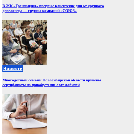
В ЖК «Гренландия» впервые клиентские дни от крупного
девелопера — группы компаний «СОЮЗ»
Новости
Многодетным семьям Новосибирской области вручены
сертификаты на приобретение автомобилей