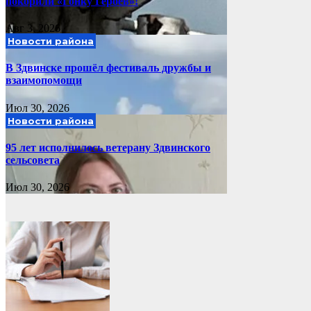
покорили «Гонку Героев»!
Авг 3, 2026
Новости района
В Здвинске прошёл фестиваль дружбы и
взаимопомощи
Июл 30, 2026
Новости района
95 лет исполнилось ветерану Здвинского
сельсовета
Июл 30, 2026