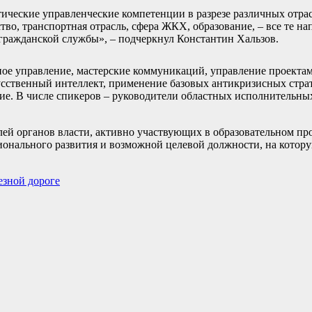
ические управленческие компетенции в разрезе различных отрас
тво, транспортная отрасль, сфера ЖКХ, образование, – все те на
гражданской службы», – подчеркнул Константин Хальзов.
ое управление, мастерские коммуникаций, управление проектам
усственный интеллект, применение базовых антикризисных страт
е. В числе спикеров – руководители областных исполнительных
лей органов власти, активно участвующих в образовательном пр
онального развития и возможной целевой должности, на котор
езной дороге