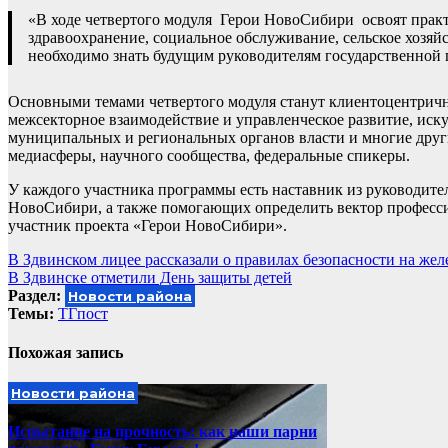
«В ходе четвертого модуля Герои НовоСибири освоят практ
здравоохранение, социальное обслуживание, сельское хозяйс
необходимо знать будущим руководителям государственной 
Основными темами четвертого модуля станут клиентоцентричн
межсекторное взаимодействие и управленческое развитие, иск
муниципальных и региональных органов власти и многие други
медиасферы, научного сообщества, федеральные спикеры.
У каждого участника программы есть наставник из руководите
НовоСибири, а также помогающих определить вектор професси
участник проекта «Герои НовоСибири».
Навигация
В Здвинском лицее рассказали о правилах безопасности на жел
В Здвинске отметили День защиты детей
по
Раздел:
Новости района
записям
Темы:
ТГпост
Похожая запись
Новости района
Испытание на прочность: как наши парни