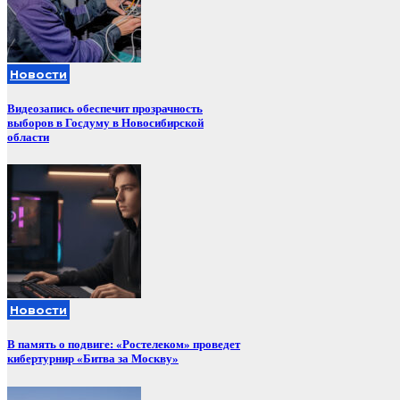
Новости
Видеозапись обеспечит прозрачность
выборов в Госдуму в Новосибирской
области
Новости
В память о подвиге: «Ростелеком» проведет
кибертурнир «Битва за Москву»