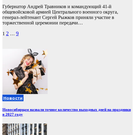
Губернатор Андрей Травников и командующий 41-й
общевойсковой армией Центрального военного округа,
генерал-лейтенант Сергей Рыжков приняли участие в
торжественной церемонии передачи…
Пагинация
2
9
1
…
записей
Новости
Новосибирцам назвали точное количество выходных дней на праздники
в 2027 году