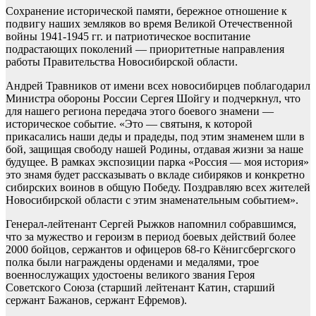
Сохранение исторической памяти, бережное отношение к
подвигу наших земляков во время Великой Отечественной
войны 1941-1945 гг. и патриотическое воспитание
подрастающих поколений — приоритетные направления
работы Правительства Новосибирской области.
Андрей Травников от имени всех новосибирцев поблагодарил
Министра обороны России Сергея Шойгу и подчеркнул, что
для нашего региона передача этого боевого знамени —
историческое событие. «Это — святыня, к которой
прикасались наши деды и прадеды, под этим знаменем шли в
бой, защищая свободу нашей Родины, отдавая жизни за наше
будущее. В рамках экспозиции парка «Россия — моя история»
это знамя будет рассказывать о вкладе сибиряков и конкретно
сибирских воинов в общую Победу. Поздравляю всех жителей
Новосибирской области с этим знаменательным событием».
Генерал-лейтенант Сергей Рыжков напомнил собравшимся,
что за мужество и героизм в период боевых действий более
2000 бойцов, сержантов и офицеров 68-го Кёнигсбергского
полка были награждены орденами и медалями, трое
военнослужащих удостоены великого звания Героя
Советского Союза (старший лейтенант Катин, старший
сержант Бажанов, сержант Ефремов).