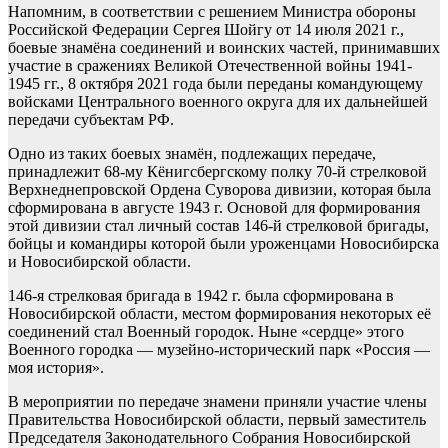
Напомним, в соответствии с решением Министра обороны
Российской Федерации Сергея Шойгу от 14 июля 2021 г.,
боевые знамёна соединений и воинских частей, принимавших
участие в сражениях Великой Отечественной войны 1941-
1945 гг., 8 октября 2021 года были переданы командующему
войсками Центрального военного округа для их дальнейшей
передачи субъектам РФ.
Одно из таких боевых знамён, подлежащих передаче,
принадлежит 68-му Кёнигсбергскому полку 70-й стрелковой
Верхнеднепровской Ордена Суворова дивизии, которая была
сформирована в августе 1943 г. Основой для формирования
этой дивизии стал личный состав 146-й стрелковой бригады,
бойцы и командиры которой были уроженцами Новосибирска
и Новосибирской области.
146-я стрелковая бригада в 1942 г. была сформирована в
Новосибирской области, местом формирования некоторых её
соединений стал Военный городок. Ныне «сердце» этого
Военного городка — музейно-исторический парк «Россия —
моя история».
В мероприятии по передаче знамени приняли участие члены
Правительства Новосибирской области, первый заместитель
Председателя Законодательного Собрания Новосибирской