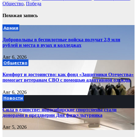
Общество
,
Победа
Похожая запись
Армия
Добровольцы в беспилотные войска получат 2,9 млн
рублей и места в вузах и колледжах
Авг 6, 2026
Общество
Комфорт и достоинство: как фонд «Защитники Отечества»
помогает ветеранам СВО с помощью адаптивной одежды
Авг 6, 2026
Новости
Сила в единстве: новосибирские спортсмены стали
донорами в преддверии Дня физкультурника
Авг 5, 2026