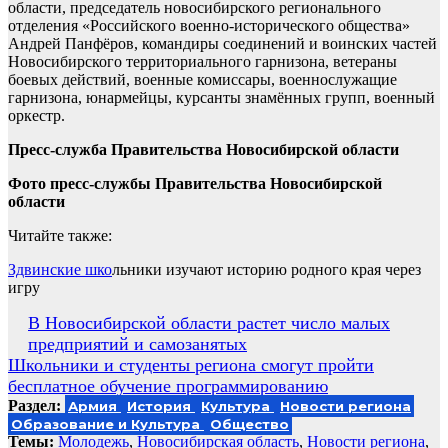
области, председатель новосибирского регионального
отделения «Российского военно-исторического общества»
Андрей Панфёров, командиры соединений и воинских частей
Новосибирского территориального гарнизона, ветераны
боевых действий, военные комиссары, военнослужащие
гарнизона, юнармейцы, курсанты знамённых групп, военный
оркестр.
Пресс-служба Правительства Новосибирской области
Фото пресс-службы Правительства Новосибирской
области
Читайте также:
Здвинские шко
льники изучают историю родного края через
игру
Навигация
В Новосибирской области растет число малых
предприятий и самозанятых
по
Школьники и студенты региона смогут пройти
записям
бесплатное обучение программированию
Раздел:
Армия
История
Культура
Новости региона
Образование и Культура
Общество
Темы:
Молодежь
,
Новосибирская область
,
Новости региона
,