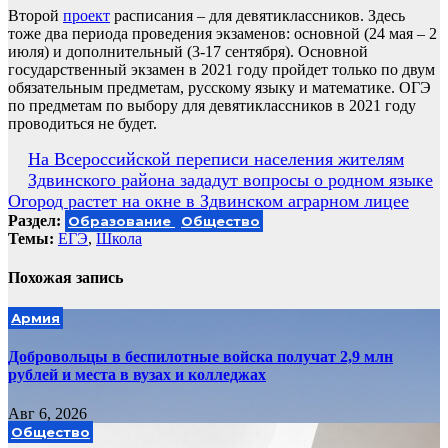
Второй
проект
расписания – для девятиклассников. Здесь
тоже два периода проведения экзаменов: основной (24 мая – 2
июля) и дополнительный (3-17 сентября). Основной
государственный экзамен в 2021 году пройдет только по двум
обязательным предметам, русскому языку и математике. ОГЭ
по предметам по выбору для девятиклассников в 2021 году
проводиться не будет.
Навигация
На Всероссийской переписи населения жителям
Здвинского района зададут вопросы о родном языке
по
Огород растет на окне в Здвинском аграрном лицее
записям
Раздел:
Образование
Общество
Темы:
ЕГЭ
,
Школа
Похожая запись
Армия
Добровольцы в беспилотные войска получат 2,9 млн
рублей и места в вузах и колледжах
Авг 6, 2026
Общество