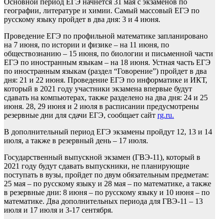
Основной период ЕГЭ начнется 31 мая с экзаменов по
географии, литературе и химии. Самый массовый ЕГЭ по
русскому языку пройдет в два дня: 3 и 4 июня.
Проведение ЕГЭ по профильной математике запланировано
на 7 июня, по истории и физике – на 11 июня, по
обществознанию – 15 июня, по биологии и письменной части
ЕГЭ по иностранным языкам – на 18 июня. Устная часть ЕГЭ
по иностранным языкам (раздел “Говорение”) пройдет в два
дня: 21 и 22 июня. Проведение ЕГЭ по информатике и ИКТ,
который в 2021 году участники экзамена впервые будут
сдавать на компьютерах, также разделено на два дня: 24 и 25
июня. 28, 29 июня и 2 июля в расписании предусмотрены
резервные дни для сдачи ЕГЭ, сообщает сайт
rg.ru.
В дополнительный период ЕГЭ экзамены пройдут 12, 13 и 14
июля, а также в резервный день – 17 июля.
Государственный выпускной экзамен (ГВЭ-11), который в
2021 году будут сдавать выпускники, не планирующие
поступать в вузы, пройдет по двум обязательным предметам:
25 мая – по русскому языку и 28 мая – по математике, а также
в резервные дни: 8 июня – по русскому языку и 10 июня – по
математике. Два дополнительных периода для ГВЭ-11 – 13
июля и 17 июля и 3-17 сентября.