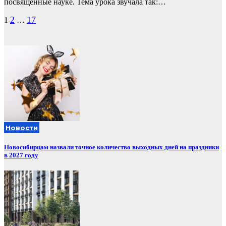
посвященные науке. Тема урока звучала так:…
Пагинация
2
17
1
…
записей
Новости
Новосибирцам назвали точное количество выходных дней на праздники
в 2027 году