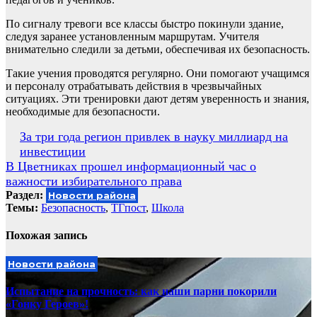
По сигналу тревоги все классы быстро покинули здание,
следуя заранее установленным маршрутам. Учителя
внимательно следили за детьми, обеспечивая их безопасность.
Такие учения проводятся регулярно. Они помогают учащимся
и персоналу отрабатывать действия в чрезвычайных
ситуациях. Эти тренировки дают детям уверенность и знания,
необходимые для безопасности.
Навигация
За три года регион привлек в науку миллиард на
инвестиции
по
В Цветниках прошел информационный час о
записям
важности избирательного права
Раздел:
Новости района
Темы:
Безопасность
,
ТГпост
,
Школа
Похожая запись
Новости района
Испытание на прочность: как наши парни покорили
«Гонку Героев»!