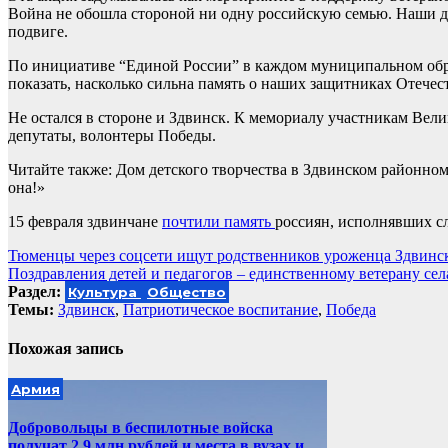
Война не обошла стороной ни одну российскую семью. Наши де
подвиге.
По инициативе “Единой России” в каждом муниципальном обр
показать, насколько сильна память о наших защитниках Отечест
Не остался в стороне и Здвинск. К мемориалу участникам Ве
депутаты, волонтеры Победы.
Читайте также: Дом детского творчества в Здвинском районно
она!»
15 февраля здвинчане
почтили память
россиян, исполнявших с
Навигация
Тюменцы через соцсети ищут родственников уроженца Здвинс
Поздравления детей и педагогов – единственному ветерану с
по
Раздел:
Культура
Общество
записям
Темы:
Здвинск
,
Патриотическое воспитание
,
Победа
Похожая запись
Армия
Добровольцы в беспилотные войска
получат 2,9 млн рублей и места в вузах и