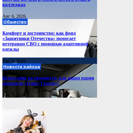
колледжах
Авг 6, 2026
Общество
Комфорт и достоинство: как фонд
«Защитники Отечества» помогает
ветеранам СВО с помощью адаптивной
одежды
Авг 6, 2026
Новости района
Испытание на прочность: как наши парни
покорили «Гонку Героев»!
Авг 3, 2026