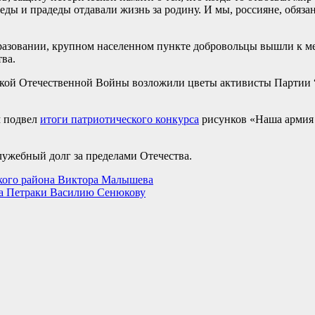
ды и прадеды отдавали жизнь за родину. И мы, россияне, обяза
азовании, крупном населенном пункте добровольцы вышли к м
ва.
ликой Отечественной Войны возложили цветы активисты Партии 
м подвел
итоги патриотического конкурса
рисунков «Наша армия
лужебный долг за пределами Отечества.
кого района Виктора Малышева
ела Петраки Василию Сенюкову