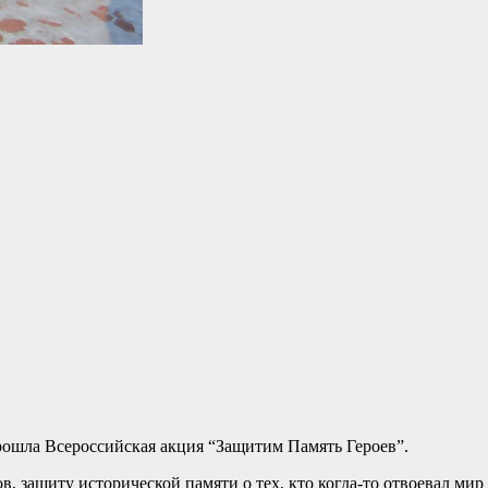
рошла Всероссийская акция “Защитим Память Героев”.
в, защиту исторической памяти о тех, кто когда-то отвоевал мир