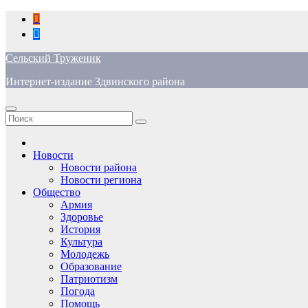
Перейти
к
содержимому
Сельский Труженик
Интернет-издание Здвинского района
Новости
Новости района
Новости региона
Общество
Армия
Здоровье
История
Культура
Молодежь
Образование
Патриотизм
Погода
Помощь