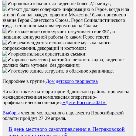
продолжительностью видео не более 2,5 минут;
текст должен содержать информацию о Герое, когда и за
что он был награжден орденом Мужества/ было присвоено
звание Героя Советского Союза, Героя Социалистического
труда / стал полным кавалером ордена Славы;
в начале видео конкурсант озвучивает свое ФИ, и
название конкурсной работы (о каком Герое текст);
не рекомендуется использование музыкального
сопровождения, декораций и костюмов;
горизонтальная ориентация съемки;
хорошее качество (настройте четкость кадра, видео не
должно быть мутным, без дрожания);
готовую запись загрузить в облачное хранилище.
Подробнее в группе
Дом детского творчества
Читайте также: на территории Здвинского района проведена
межведомственная комплексная оперативно-
профилактическая операция
«Дети России-2021».
Выборы
членов молодежного парламента Новосибирской
области пройдут 27-29 апреля.
Навигация
В день местного самоуправления в Петраковской
школе принимали гостей