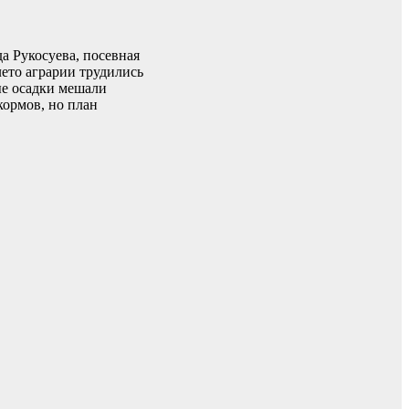
а Рукосуева, посевная
ето аграрии трудились
ые осадки мешали
кормов, но план