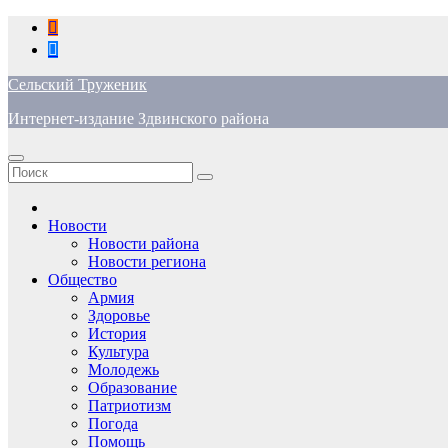
Перейти
к
содержимому
Сельский Труженик
Интернет-издание Здвинского района
Новости
Новости района
Новости региона
Общество
Армия
Здоровье
История
Культура
Молодежь
Образование
Патриотизм
Погода
Помощь