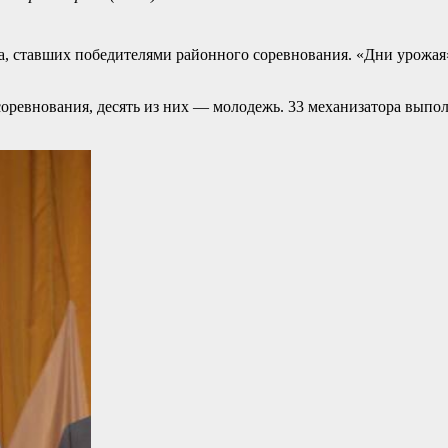
ва, ставших победителями районного соревнования. «Дни урожа
соревнования, десять из них — молодежь. 33 механизатора выпо