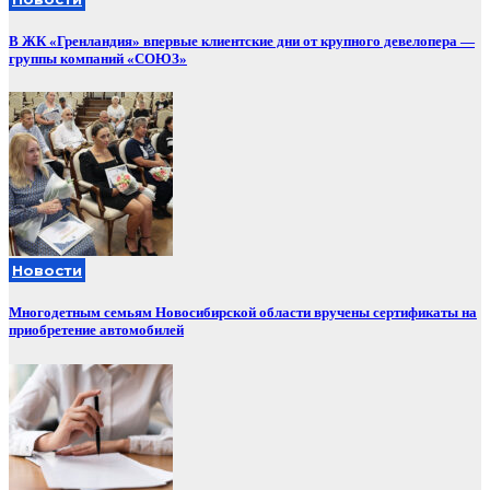
В ЖК «Гренландия» впервые клиентские дни от крупного девелопера —
группы компаний «СОЮЗ»
Новости
Многодетным семьям Новосибирской области вручены сертификаты на
приобретение автомобилей