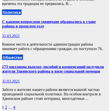
времена эта традиция не прервалась. В…
Политика
С какими вопросами здвинчане обращались к главе
района в прошлом году
31.03.2021
Важное место в деятельности администрации района
занимает работа с обращениями граждан, их поступило 76.
Общество
173 миллиона выплат, пособий и компенсаций получили
жители Здвинского района в виде социальной помощи
31.03.2021
Забота о жителях нашего района является важной частью
проводимой социальной политики. На особом контроле в
Здвинском районе стоят ветераны, многодетные…
Пагинация
2
4
1
…