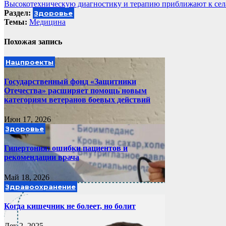
Высокотехническую диагностику и терапию приближают к се
по
Раздел:
Здоровье
записям
Темы:
Медицина
Похожая запись
Нацпроекты
Государственный фонд «Защитники
Отечества» расширяет помощь новым
категориям ветеранов боевых действий
Июн 17, 2026
Здоровье
Гипертония: ошибки пациентов и
рекомендации врача
Май 18, 2026
Здравоохранение
Когда кишечник не болеет, но болит
Дек 2, 2025