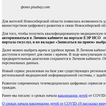
фото pixabay.com
Для жителей Новосибирской области появилась возможность у
министерством цифрового развития и связи Новосибирской об
Для того, чтобы получить квалифицированную медицинскую п
авторизоваться в Личном кабинете на портале ЕЭР НСО reg.n
портала госуслуг, и во вкладке «Записаться на прием» выб
Далее можно выбрать врача и удобное время. В Личном кабинет
доступом в интернет для связи с врачом. В ходе консультации
предварительным диагнозом сохранится в Личном кабинете. О
персональных данных.
Новый сервис реализован на базе уже существующих региональ
региональной медицинской информационной системы, c задейс
Развитие современных телемедицинских цифровых сервисов и 
граждан.
Ранее мы писали: о сроках начала
вакцинации детей
от COVID-1
Навигация
О сроках начала вакцинации детей от COVID-19 рассказал вир