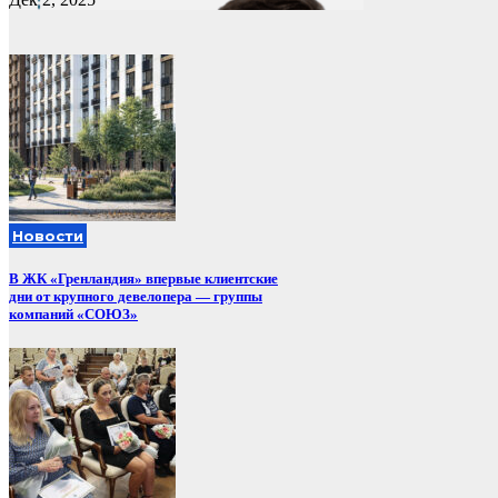
Новости
В ЖК «Гренландия» впервые клиентские
дни от крупного девелопера — группы
компаний «СОЮЗ»