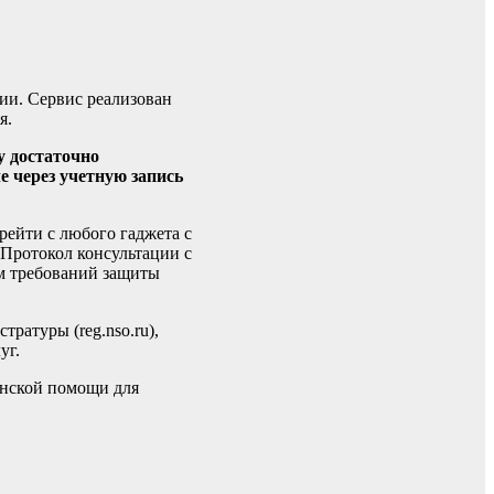
ии. Сервис реализован
я.
у достаточно
е через учетную запись
рейти с любого гаджета с
 Протокол консультации с
м требований защиты
ратуры (reg.nso.ru),
уг.
инской помощи для