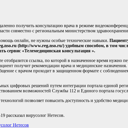
даленно получить консультацию врача в режиме видеоконференц
ласти совместно с региональным министерством здравоохранени
омощь онлайн, не нужны особые технические навыки.
Пациент
so.ru (http://www.reg.nso.ru/) удобным способом, в том числ
рать сервис «Телемедицинская консультация ».
е отобразится ссылка, по которой в назначенное время нужно пе
 пациент получит рекомендации врача и медицинские назначения.
бщение с врачом проходит в защищенном формате с соблюдение
ных цифровых решений путем интеграции портала единой регист
твованием возможностей Службы 112 и Единого портала госусл
технологий позволяет повысить доступность и удобство медиц
9 рассказал вирусолог Нетесов.
усолог Нетесов