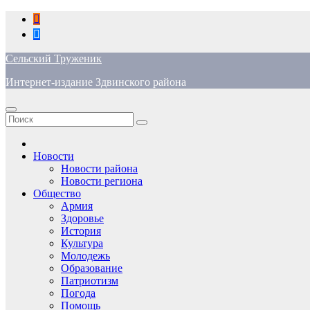
Перейти
к
содержимому
Сельский Труженик
Интернет-издание Здвинского района
Новости
Новости района
Новости региона
Общество
Армия
Здоровье
История
Культура
Молодежь
Образование
Патриотизм
Погода
Помощь