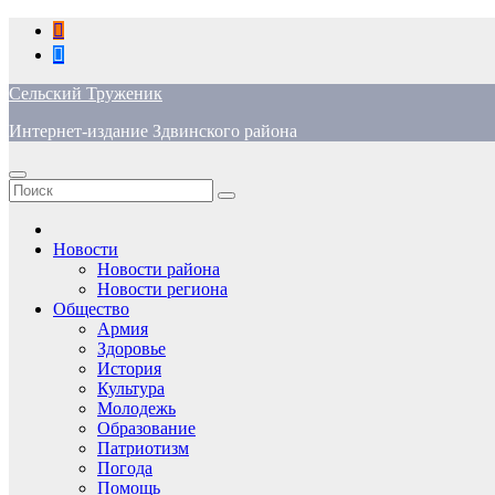
Перейти
к
содержимому
Сельский Труженик
Интернет-издание Здвинского района
Новости
Новости района
Новости региона
Общество
Армия
Здоровье
История
Культура
Молодежь
Образование
Патриотизм
Погода
Помощь