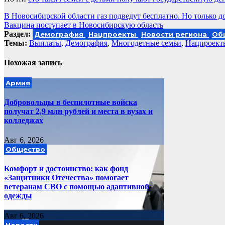
Навигация
В Новосибирской области газ подведут бесплатно. Но только 
Вакцина поступает в Новосибирскую область
по
Раздел:
Демография
Нацпроекты
Новости региона
Об
записям
Темы:
Выплаты
,
Демография
,
Многодетные семьи
,
Нацпроект
Похожая запись
Армия
Добровольцы в беспилотные войска
получат 2,9 млн рублей и места в вузах и
колледжах
Авг 6, 2026
Общество
Комфорт и достоинство: как фонд
«Защитники Отечества» помогает
ветеранам СВО с помощью адаптивной
одежды
Авг 6, 2026
Новости