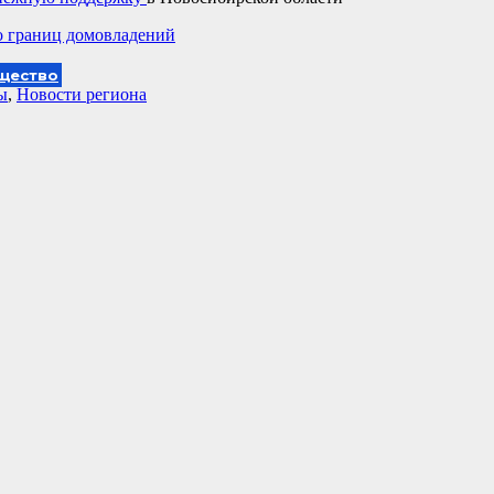
до границ домовладений
щество
ы
,
Новости региона