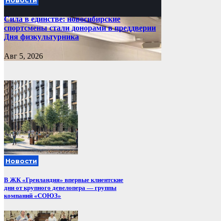
Сила в единстве: новосибирские
спортсмены стали донорами в преддверии
Дня физкультурника
Авг 5, 2026
Новости
В ЖК «Гренландия» впервые клиентские
дни от крупного девелопера — группы
компаний «СОЮЗ»