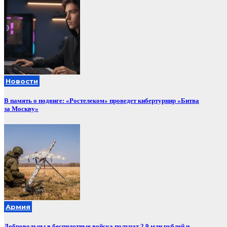
Новости
В память о подвиге: «Ростелеком» проведет кибертурнир «Битва
за Москву»
Армия
Добровольцы в беспилотные войска получат 2,9 млн рублей и