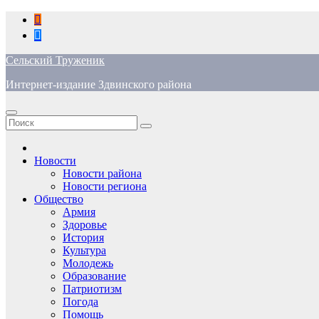
Перейти
к
содержимому
Сельский Труженик
Интернет-издание Здвинского района
Новости
Новости района
Новости региона
Общество
Армия
Здоровье
История
Культура
Молодежь
Образование
Патриотизм
Погода
Помощь