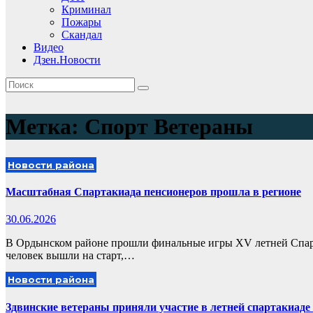
Криминал
Пожары
Скандал
Видео
Дзен.Новости
Метка:
Спорт Ветераны
Новости района
Масштабная Спартакиада пенсионеров прошла в регионе
30.06.2026
В Ордынском районе прошли финальные игры XV летней Спарт
человек вышли на старт,…
Новости района
Здвинские ветераны приняли участие в летней спартакиаде