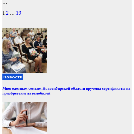
…
Пагинация
2
19
1
…
записей
Новости
Многодетным семьям Новосибирской области вручены сертификаты на
приобретение автомобилей