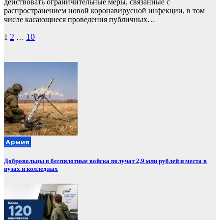
действовать ограничительные меры, связанные с
распространением новой коронавирусной инфекции, в том
числе касающиеся проведения публичных…
Пагинация
2
10
1
…
записей
Армия
Добровольцы в беспилотные войска получат 2,9 млн рублей и места в
вузах и колледжах