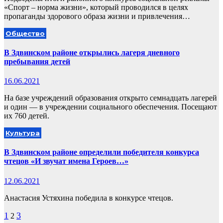
«Спорт – норма жизни», который проводился в целях
пропаганды здорового образа жизни и привлечения…
Общество
В Здвинском районе открылись лагеря дневного
пребывания детей
16.06.2021
На базе учреждений образования открыто семнадцать лагерей
и один — в учреждении социального обеспечения. Посещают
их 760 детей.
Культура
В Здвинском районе определили победителя конкурса
чтецов «И звучат имена Героев…»
12.06.2021
Анастасия Устяхина победила в конкурсе чтецов.
Пагинация
1
3
2