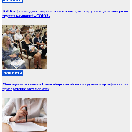
В ЖК «Гренландия» впервые клиентские дни от крупного девелопера —
группы компаний «СОЮЗ»
Новости
Многодетным семьям Новосибирской области вручены сертификаты на
приобретение автомобилей