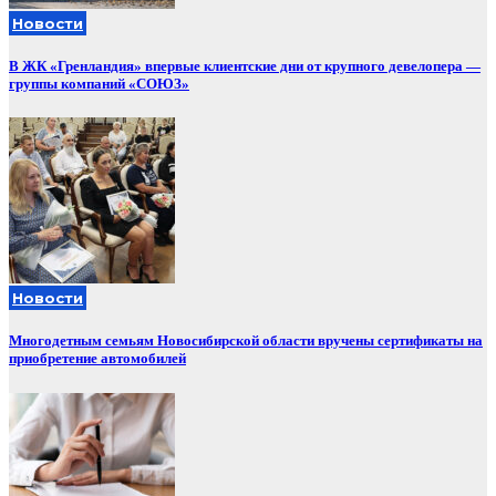
Новости
В ЖК «Гренландия» впервые клиентские дни от крупного девелопера —
группы компаний «СОЮЗ»
Новости
Многодетным семьям Новосибирской области вручены сертификаты на
приобретение автомобилей