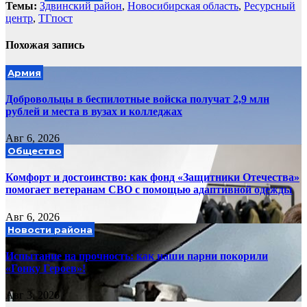
Темы:
Здвинский район
,
Новосибирская область
,
Ресурсный
центр
,
ТГпост
Похожая запись
Армия
Добровольцы в беспилотные войска получат 2,9 млн
рублей и места в вузах и колледжах
Авг 6, 2026
Общество
Комфорт и достоинство: как фонд «Защитники Отечества»
помогает ветеранам СВО с помощью адаптивной одежды
Авг 6, 2026
Новости района
Испытание на прочность: как наши парни покорили
«Гонку Героев»!
Авг 3, 2026