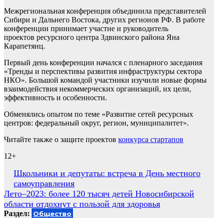
Межрегиональная конференция объединила представителей
Сибири и Дальнего Востока, других регионов РФ. В работе
конференции принимает участие и руководитель
проектов ресурсного центра Здвинского района Яна
Карапетянц.
Первый день конференции начался с пленарного заседания
«Тренды и перспективы развития инфраструктуры сектора
НКО». Большой командой участники изучили новые формы
взаимодействия некоммерческих организаций, их цели,
эффективность и особенности.
Обменялись опытом по теме «Развитие сетей ресурсных
центров: федеральный округ, регион, муниципалитет».
Читайте также о защите проектов
конкурса стартапов
12+
Навигация
Школьники и депутаты: встреча в День местного
самоуправления
по
Лето–2023: более 120 тысяч детей Новосибирской
записям
области отдохнут с пользой для здоровья
Раздел:
Общество