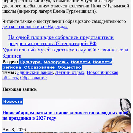
период летних каникул, в номинации «Лучший лагерь
дневного пребывания» отмечен коллектив Нижне-Чулымской
школы (директор лагеря Елена Гурамешвили).
Читайте также о выступлении образцового самодеятельного
детского коллектива «Надежда»
Навигация
На одной площадке собрались представители
ресурсных центров 37 территорий РФ
по
Удивительный музей в детском саду «Светлячок» села
записям
Здвинск
Раздел:
Культура
Молодежь
Новости
Новости
региона
Образование
Общество
Темы:
Здвинский район
,
Летний отдых
,
Новосибирская
область
,
Образование
Похожая запись
Новости
Новосибирцам назвали точное количество выходных дней
на праздники в 2027 году
Авг 8, 2026