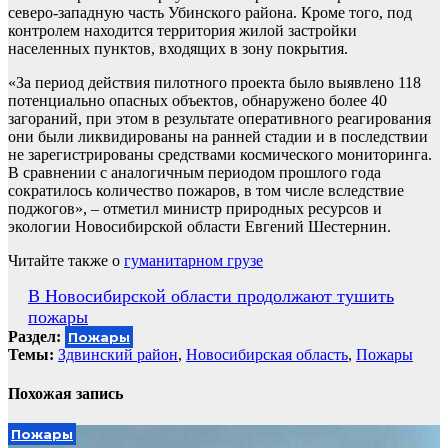
северо-западную часть Убинского района. Кроме того, под
контролем находится территория жилой застройки
населенных пунктов, входящих в зону покрытия.
«За период действия пилотного проекта было выявлено 118
потенциально опасных объектов, обнаружено более 40
загораний, при этом в результате оперативного реагирования
они были ликвидированы на ранней стадии и в последствии
не зарегистрированы средствами космического мониторинга.
В сравнении с аналогичным периодом прошлого года
сократилось количество пожаров, в том числе вследствие
поджогов», – отметил министр природных ресурсов и
экологии Новосибирской области Евгений Шестернин.
Читайте также о
гуманитарном грузе
Навигация
В Новосибирской области продолжают тушить
пожары
по
Раздел:
Пожары
записям
Темы:
Здвинский район
,
Новосибирская область
,
Пожары
Похожая запись
Пожары