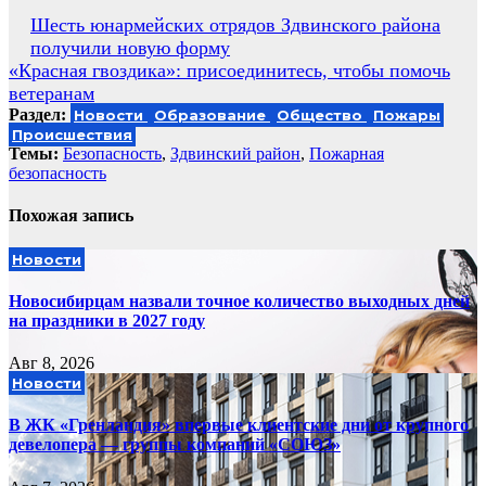
Навигация
Шесть юнармейских отрядов Здвинского района
получили новую форму
по
«Красная гвоздика»: присоединитесь, чтобы помочь
записям
ветеранам
Раздел:
Новости
Образование
Общество
Пожары
Происшествия
Темы:
Безопасность
,
Здвинский район
,
Пожарная
безопасность
Похожая запись
Новости
Новосибирцам назвали точное количество выходных дней
на праздники в 2027 году
Авг 8, 2026
Новости
В ЖК «Гренландия» впервые клиентские дни от крупного
девелопера — группы компаний «СОЮЗ»