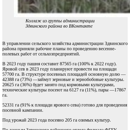
Коллаж из группы администрации
Здвинского района во ВКонтакте
В управлении сельского хозяйства администрации Здвинского
района приняли рабочие планы по проведению весенне-
полевых работ от сельхозпредприятий.
В 2023 году пашня составит 87565 га (100% к 2022 году).
Яровой сев в 2023 году планируют провести на площади
57700 га. В структуре посевных площадей основную долю —
42388 га (73%) —займут зерновые и зернобобовые культуры.
20625 га (36%) будет занято под кормовыми культурами,
технические культуры посеют на 6127 га (11%), пары —17867
га.
52331 га (91% к площади ярового сева) готово для проведения
посевной кампании.
Под урожай 2023 года посеяно 205 га озимых культур.
По данным Здвинского районного отдела филиала ФГБУ