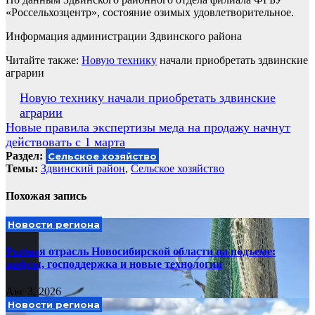
«Россельхозцентр», состояние озимых удовлетворительное.
Информация администрации Здвинского района
Читайте также:
Новую технику
начали приобретать здвинские
аграрии
Навигация
Новую технику начали приобретать здвинские
аграрии
по
Новые правила экспертизы меда на продажу начнут
записям
действовать с 1 марта
Раздел:
Сельское хозяйство
Темы:
Здвинский район
,
Сельское хозяйство
Похожая запись
Новости региона
Рыбная отрасль Новосибирской области на подъеме:
цифры, господдержка и новые технологии
Авг 3, 2026
Новости региона