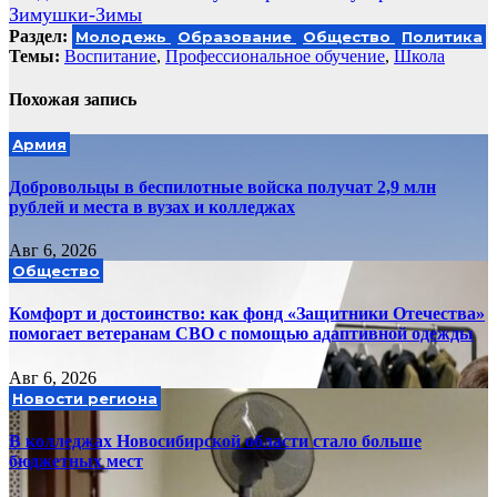
записям
Зимушки-Зимы
Раздел:
Молодежь
Образование
Общество
Политика
Темы:
Воспитание
,
Профессиональное обучение
,
Школа
Похожая запись
Армия
Добровольцы в беспилотные войска получат 2,9 млн
рублей и места в вузах и колледжах
Авг 6, 2026
Общество
Комфорт и достоинство: как фонд «Защитники Отечества»
помогает ветеранам СВО с помощью адаптивной одежды
Авг 6, 2026
Новости региона
В колледжах Новосибирской области стало больше
бюджетных мест