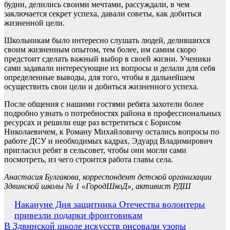
будни, делились своими мечтами, рассуждали, в чем
заключается секрет успеха, давали советы, как добиться
жизненной цели.
Школьникам было интересно слушать людей, делившихся
своим жизненным опытом, тем более, им самим скоро
предстоит сделать важный выбор в своей жизни. Ученики
сами задавали интересующие их вопросы и делали для себя
определенные выводы, для того, чтобы в дальнейшем
осуществить свои цели и добиться жизненного успеха.
После общения с нашими гостями ребята захотели более
подробно узнать о потребностях района в профессиональных
ресурсах и решили еще раз встретиться с Борисом
Николаевичем, к Роману Михайловичу остались вопросы по
работе ДСУ и необходимых кадрах, Эдуард Владимирович
пригласил ребят в сельсовет, чтобы они могли сами
посмотреть, из чего строится работа главы села.
Анастасия Булгакова, корреспондент детской организации
Здвинской школы № 1 «ГородШкоД», активист РДШ
Навигация
Накануне Дня защитника Отечества волонтеры
привезли подарки фронтовикам
по
В Здвинской школе искусств рисовали узоры