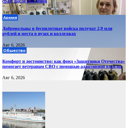
сразу после рождения
Авг 10, 2026
Армия
Добровольцы в беспилотные войска получат 2,9 млн
рублей и места в вузах и колледжах
Авг 6, 2026
Общество
Комфорт и достоинство: как фонд «Защитники Отечества»
помогает ветеранам СВО с помощью адаптивной одежды
Авг 6, 2026