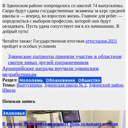
В Здвинском районе попрощались со школой 74 выпускника.
Скоро будут сданы государственные экзамены за курс средней
школы и — вперед, во взрослую жизнь. Главное для ребят —
определиться с выбором профессии, которой они будут
овладевать. Пусть удача сопутствует им в их начинаниях. В
добрый путь!
Читайте также: Государственная итоговая
аттестация-2021
пройдет в особых условиях
Навигация
Здвинские патриоты приняли участие в областном
смотре юных друзей пограничников
по
Архиерейские награды вручили здвинским
записям
медработникам
Раздел:
Молодежь
Образование
Общество
Темы:
Выпускники
,
Здвинская школа № 2
,
Здвинский район
,
Школа
Похожая запись
Здоровье
В регионе 99 % новорождённых прикладывают к груди