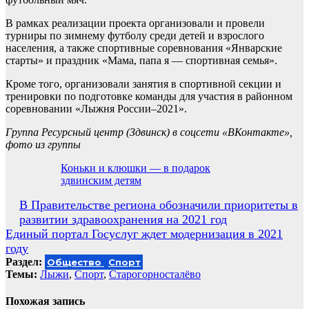
В рамках реализации проекта организовали и провели
турниры по зимнему футболу среди детей и взрослого
населения, а также спортивные соревнования «Январские
старты» и праздник «Мама, папа я — спортивная семья».
Кроме того, организовали занятия в спортивной секции и
тренировки по подготовке команды для участия в районном
соревновании «Лыжня России–2021».
Группа Ресурсный центр (Здвинск) в соцсети «ВКонтакте»,
фото из группы
Коньки и клюшки — в подарок
здвинским детям
Навигация
В Правительстве региона обозначили приоритеты в
развитии здравоохранения на 2021 год
по
Единый портал Госуслуг ждет модернизация в 2021
записям
году
Раздел:
Общество
Спорт
Темы:
Лыжи
,
Спорт
,
Старогорносталёво
Похожая запись