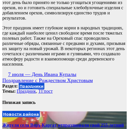
этот день было принято не только угощаться угощениями из
орехов, но и готовить специальные хлебобулочные изделия с
добавлением орехов, символизируя единство трудов и
результатов.
Этот праздник имеет глубокие корни в народных традициях,
где каждый наиболее ценил свободное время после тяжелых
полевых работ. Также на Ореховый спас проводились
различные обряды, связанные с предками и духами, призывая
их защиту на новый урожай. В некоторых регионах этот день
сочетался с различными играми и гуляньями, что создавало
атмосферу радости и взаимопомощи среди деревенского
населения.
Навигация
7 июля — День Ивана Купалы
Поздравление с Рождеством Христовым
по
Раздел:
Праздники
записям
Темы:
Праздник
,
ТГпост
Похожая запись
Новости района
Жители села Верх-Каргат отпраздновали свой 255-летний