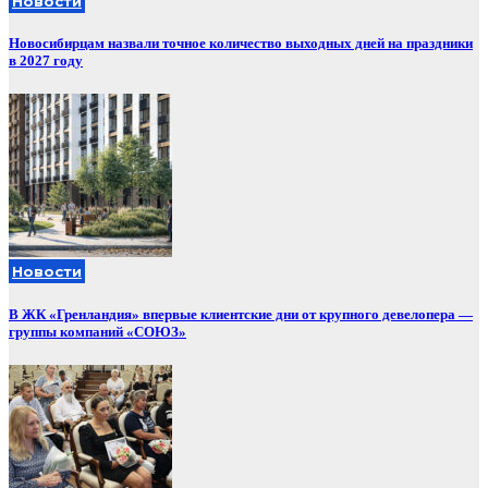
Новости
Новосибирцам назвали точное количество выходных дней на праздники
в 2027 году
Новости
В ЖК «Гренландия» впервые клиентские дни от крупного девелопера —
группы компаний «СОЮЗ»