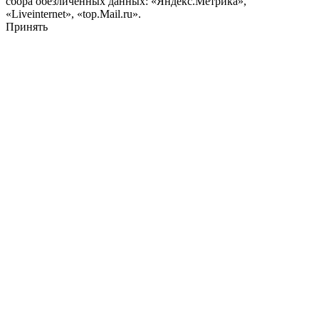
сбора обезличенных данных: «Яндекс.Метрика»,
«Liveinternet», «top.Mail.ru».
Принять