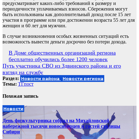
предусматривает каких-либо требований к размеру и
периодичности уплачиваемых взносов. Сбережения могут
быть использованы как дополнительный доход после 15 лет
участия в программе или при достижении возраста 55 лет для
женщин и 60 лет для мужчин.
В случае возникновения особых жизненных ситуаций есть
возможность вывести деньги досрочно без потери дохода.
Навигация
В Доме общественных организаций региона
бесплатно обучились более 1200 человек
по
Путь участника СВО из Здвинского района и его
записям
взгляд на службу
Раздел:
Новости района
Новости региона
Темы:
ТГпост
Похожая запись
Новости
День физкультурника собрал на Михайловской
набережной тысячи новосибирцев и гостей столицы
Сибири