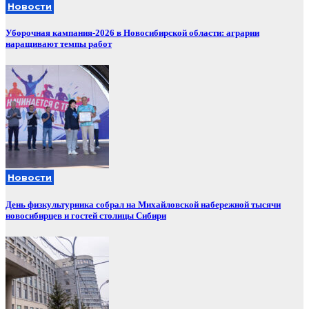
Новости
Уборочная кампания‑2026 в Новосибирской области: аграрии
наращивают темпы работ
Новости
День физкультурника собрал на Михайловской набережной тысячи
новосибирцев и гостей столицы Сибири