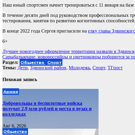
Наш юный спортсмен начнет тренироваться с 11 января на базе 
В течение десяти дней под руководством профессиональных т
тестирования, занятия по развитию когнитивных способностей, 
В конце 2022 года Сергея пригласили на
елку главы Здвинског
6+
Навигация
Лучшее новогоднее оформление территории назвали в Здвинск
Сарыбалыкчане, новороссийцы и цветниковцы поборются за пр
по
Раздел:
Общество
Спорт
записям
Темы:
Дети
,
Здвинский район
,
Молодежь
,
Спорт
,
ТГпост
Похожая запись
Армия
Добровольцы в беспилотные войска
получат 2,9 млн рублей и места в вузах и
колледжах
Авг 6, 2026
Общество