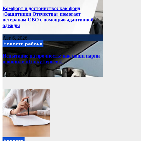
Комфорт и достоинство: как фонд
«Защитники Отечества» помогает
ветеранам СВО с помощью адаптивной
одежды
Авг 6, 2026
Новости района
Испытание на прочность: как наши парни
покорили «Гонку Героев»!
Авг 3, 2026
Новости