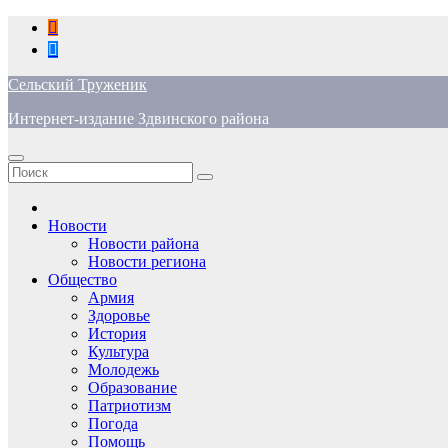
Перейти
к
содержимому
Сельский Труженик
Интернет-издание Здвинского района
Новости
Новости района
Новости региона
Общество
Армия
Здоровье
История
Культура
Молодежь
Образование
Патриотизм
Погода
Помощь