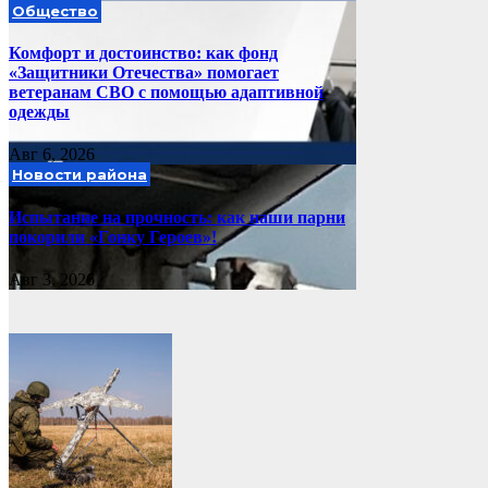
Общество
Комфорт и достоинство: как фонд
«Защитники Отечества» помогает
ветеранам СВО с помощью адаптивной
одежды
Авг 6, 2026
Новости района
Испытание на прочность: как наши парни
покорили «Гонку Героев»!
Авг 3, 2026