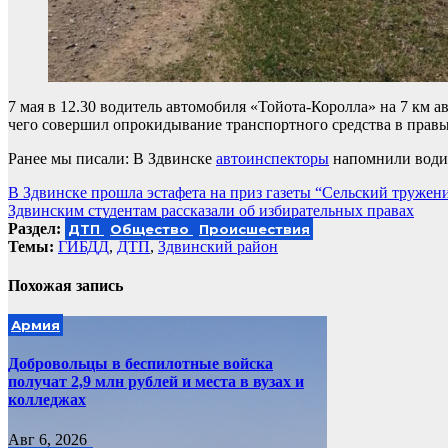
7 мая в 12.30 водитель автомобиля «Тойота-Королла» на 7 км а
чего совершил опрокидывание транспортного средства в правы
Ранее мы писали: В Здвинске
автоинспекторы
напомнили водит
Навигация
В Здвинске прошла эстафета на приз газеты “Сельский тружен
Здвинским студентам рассказали об избирательных правах
по
Раздел:
ДТП
Общество
Происшествия
записям
Темы:
ГИБДД
,
ДТП
,
Здвинский район
Похожая запись
Армия
Добровольцы в беспилотные войска
получат 2,9 млн рублей и места в вузах и
колледжах
Авг 6, 2026