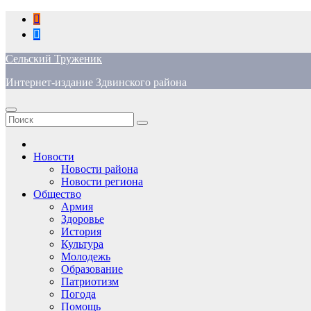
Перейти
к
содержимому
Сельский Труженик
Интернет-издание Здвинского района
Новости
Новости района
Новости региона
Общество
Армия
Здоровье
История
Культура
Молодежь
Образование
Патриотизм
Погода
Помощь