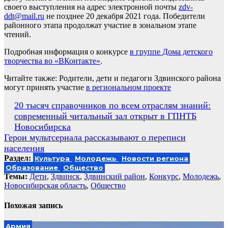
своего выступления на адрес электронной почты
zdv-
ddt@mail.ru
не позднее 20 декабря 2021 года. Победители
районного этапа продолжат участие в зональном этапе
чтений.
Подробная информация о конкурсе
в группе Дома детского
творчества во «ВКонтакте»
.
Читайте также: Родители, дети и педагоги Здвинского района
могут принять участие
в региональном проекте
Навигация
20 тысяч справочников по всем отраслям знаний:
современный читальный зал открыт в ГПНТБ
по
Новосибирска
записям
Герои мультсериала рассказывают о переписи
населения
Раздел:
Культура
Молодежь
Новости региона
Образование
Общество
Темы:
Дети
,
Здвинск
,
Здвинский район
,
Конкурс
,
Молодежь
,
Новосибирская область
,
Общество
Похожая запись
Армия