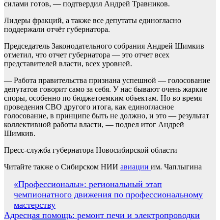
силами готов, — подтвердил Андрей Травников.
Лидеры фракций, а также все депутаты единогласно
поддержали отчёт губернатора.
Председатель Законодательного собрания Андрей Шимкив
отметил, что отчет губернатора — это отчет всех
представителей власти, всех уровней.
— Работа правительства признана успешной — голосование
депутатов говорит само за себя. У нас бывают очень жаркие
споры, особенно по бюджетоемким объектам. Но во время
проведения СВО другого итога, как единогласное
голосование, в принципе быть не должно, и это — результат
коллективной работы власти, — подвел итог Андрей
Шимкив.
Пресс-служба губернатора Новосибирской области
Читайте также о Сибирском НИИ
авиации
им. Чаплыгина
Навигация
«Профессионалы»: региональный этап
чемпионатного движения по профессиональному
по
мастерству
записям
Адресная помощь: ремонт печи и электропроводки