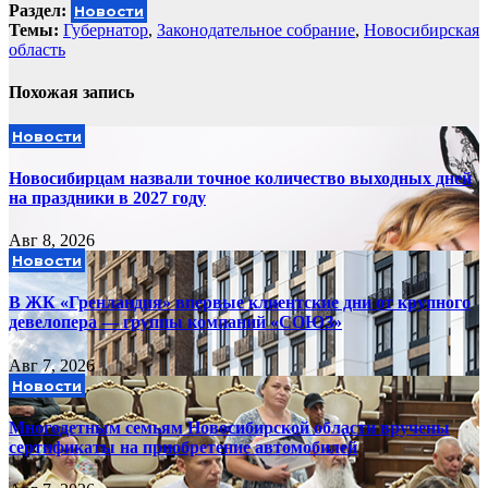
Раздел:
Новости
Темы:
Губернатор
,
Законодательное собрание
,
Новосибирская
область
Похожая запись
Новости
Новосибирцам назвали точное количество выходных дней
на праздники в 2027 году
Авг 8, 2026
Новости
В ЖК «Гренландия» впервые клиентские дни от крупного
девелопера — группы компаний «СОЮЗ»
Авг 7, 2026
Новости
Многодетным семьям Новосибирской области вручены
сертификаты на приобретение автомобилей