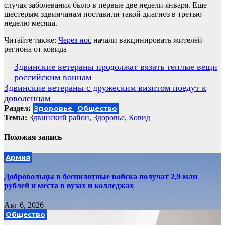
случая заболевания было в первые две недели января. Еще
шестерым здвинчанам поставили такой диагноз в третью
неделю месяца.
Читайте также:
Через нос
начали вакцинировать жителей
региона от ковида
Навигация
Здвинские ветераны продолжат вязать теплые вещи
российским воинам
по
Здвинские ветераны с дружеским визитом поедут к
записям
доволенцам
Раздел:
Здоровье
Общество
Темы:
Здвинский район
,
Здоровье
,
Ковид
Похожая запись
Армия
Добровольцы в беспилотные войска получат 2,9 млн
рублей и места в вузах и колледжах
Авг 6, 2026
Общество