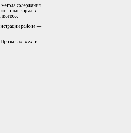
» метода содержания
ированные корма в
прогресс.
инистрации района —
. Призываю всех не