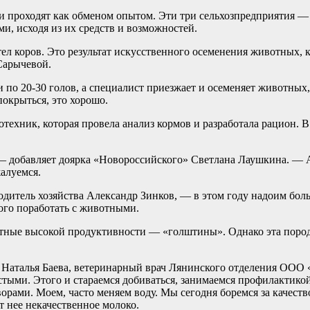
чи проходят как обменом опытом. Эти три сельхозпредприятия 
и, исходя из их средств и возможностей.
ел коров. Это результат искусственного осеменения животных, 
Сарычевой.
 по 20-30 голов, а специалист приезжает и осеменяет животных
покрыться, это хорошо.
техник, которая провела анализ кормов и разработала рацион. В
— добавляет доярка «Новороссийского» Светлана Лаушкина. — А
жалуемся.
одитель хозяйства Александр Зинков, — в этом году надоим бол
ого поработать с животными.
тные высокой продуктивности — «голштины». Однако эта пород
 Наталья Баева, ветеринарный врач Лянинского отделения ООО
тыми. Этого и стараемся добиваться, занимаемся профилактикой
рами. Моем, часто меняем воду. Мы сегодня боремся за качеств
т нее некачественное молоко.