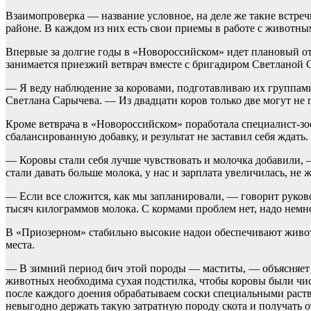
Взаимопроверка — название условное, на деле же такие встре
районе. В каждом из них есть свои приемы в работе с животным
Впервые за долгие годы в «Новороссийском» идет плановый от
занимается приезжий ветврач вместе с бригадиром Светланой 
— Я веду наблюдение за коровами, подготавливаю их группами
Светлана Сарычева. — Из двадцати коров только две могут не 
Кроме ветврача в «Новороссийском» поработала специалист-зоо
сбалансированную добавку, и результат не заставил себя ждать.
— Коровы стали себя лучше чувствовать и молочка добавили, 
стали давать больше молока, у нас и зарплата увеличилась, не 
— Если все сложится, как мы запланировали, — говорит руков
тысяч килограммов молока. С кормами проблем нет, надо немн
В «Приозерном» стабильно высокие надои обеспечивают живо
места.
— В зимний период бич этой породы — маститы, — объясняет
животных необходима сухая подстилка, чтобы коровы были чис
после каждого доения обрабатываем соски специальными раство
невыгодно держать такую затратную породу скота и получать о