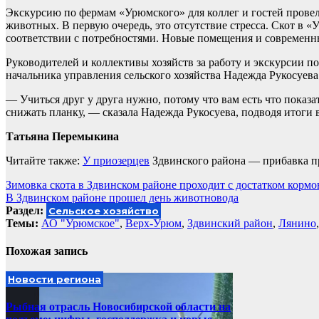
Экскурсию по фермам «Урюмского» для коллег и гостей провел
животных. В первую очередь, это отсутствие стресса. Скот в 
соответствии с потребностями. Новые помещения и современн
Руководителей и коллективы хозяйств за работу и экскурсии 
начальника управления сельского хозяйства Надежда Рукосуева
— Учиться друг у друга нужно, потому что вам есть что показа
снижать планку, — сказала Надежда Рукосуева, подводя итоги
Татьяна Перемыкина
Читайте также:
У приозерцев
Здвинского района — прибавка пр
Навигация
Зимовка скота в Здвинском районе проходит с достатком кормо
В Здвинском районе прошел день животновода
по
Раздел:
Сельское хозяйство
записям
Темы:
АО "Урюмское"
,
Верх-Урюм
,
Здвинский район
,
Лянино
Похожая запись
Новости региона
Рыбная отрасль Новосибирской области на