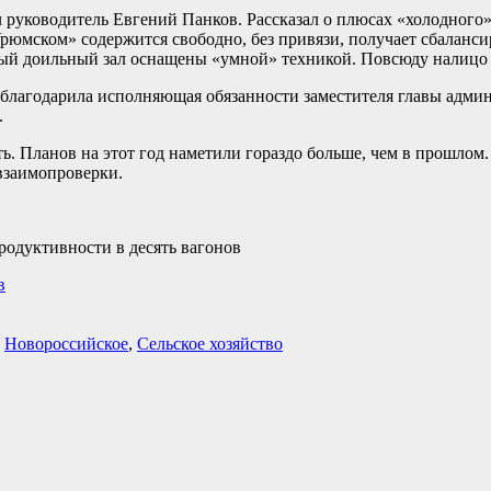
 руководитель Евгений Панков. Рассказал о плюсах «холодного
«Урюмском» содержится свободно, без привязи, получает сбаланс
ый доильный зал оснащены «умной» техникой. Повсюду налицо 
поблагодарила исполняющая обязанности заместителя главы адм
.
ть. Планов на этот год наметили гораздо больше, чем в прошлом
 взаимопроверки.
одуктивности в десять вагонов
в
,
Новороссийское
,
Сельское хозяйство