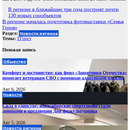
Навигация
В регионе в ближайшие три года построят почти
130 новых соцобъектов
по
В регионе началась подготовка фотовыставки «Семья
записям
Героя»
Раздел:
Новости региона
Темы:
ТГпост
Похожая запись
Общество
Комфорт и достоинство: как фонд «Защитники Отечества»
помогает ветеранам СВО с помощью адаптивной одежды
Авг 6, 2026
Новости
Сила в единстве: новосибирские спортсмены стали
донорами в преддверии Дня физкультурника
Авг 5, 2026
Новости региона