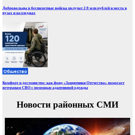
Добровольцы в беспилотные войска получат 2,9 млн рублей и места в
вузах и колледжах
Общество
Комфорт и достоинство: как фонд «Защитники Отечества» помогает
ветеранам СВО с помощью адаптивной одежды