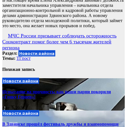
В настоящее время Елена Александровна занимает должность
заместителя начальника управления – начальника отдела
организационно-контрольной и кадровой работы управления
делами администрации Здвинского района. А новому
руководителю отдела молодежной политики, который займет
это место, она желает новых прорывов и побед.
Навигация
МЧС России призывает соблюдать осторожность
Соцконтракт помог более чем 6 тысячам жителей
по
региона
записям
Раздел:
Новости района
Темы:
ТГпост
Похожая запись
Новости района
Испытание на прочность: как наши парни покорили
«Гонку Героев»!
Авг 3, 2026
Новости района
В Здвинске прошёл фестиваль дружбы и взаимопомощи