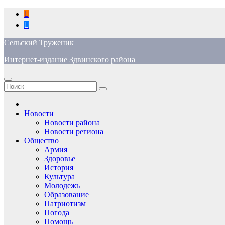
Перейти
к
содержимому
Сельский Труженик
Интернет-издание Здвинского района
Новости
Новости района
Новости региона
Общество
Армия
Здоровье
История
Культура
Молодежь
Образование
Патриотизм
Погода
Помощь