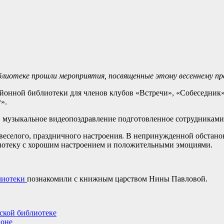
блиотеке прошли мероприятия, посвященные этому весеннему пра
айонной библиотеки для членов клубов «Встречи», «Собеседник
».
, музыкальное видеопоздравление подготовленное сотрудниками
еселого, праздничного настроения. В непринужденной обстановк
лиотеку с хорошим настроением и положительными эмоциями.
лиотеки
познакомили с книжным царством Нины Павловой.
тской библиотеке
йоне