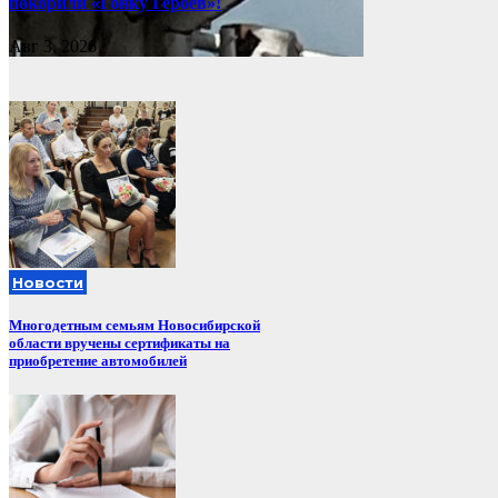
покорили «Гонку Героев»!
Авг 3, 2026
Новости
Многодетным семьям Новосибирской
области вручены сертификаты на
приобретение автомобилей