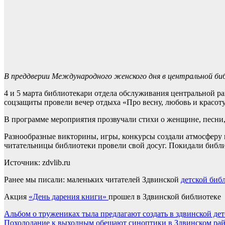
В преддверии Международного женского дня в центральной би
4 и 5 марта библиотекари отдела обслуживания центральной р
соцзащиты провели вечер отдыха «Про весну, любовь и красоту
В программе мероприятия прозвучали стихи о женщине, песни
Разнообразные викторины, игры, конкурсы создали атмосферу в
читательницы библиотеки провели свой досуг. Покидали биб
Источник: zdvlib.ru
Ранее мы писали: маленьких читателей Здвинской
детской биб
Акция
«День дарения книги»
прошел в Здвинской библиотеке
Навигация
Альбом о тружениках тыла предлагают создать в здвинской де
Похолодание к выходным обещают синоптики в Здвинском ра