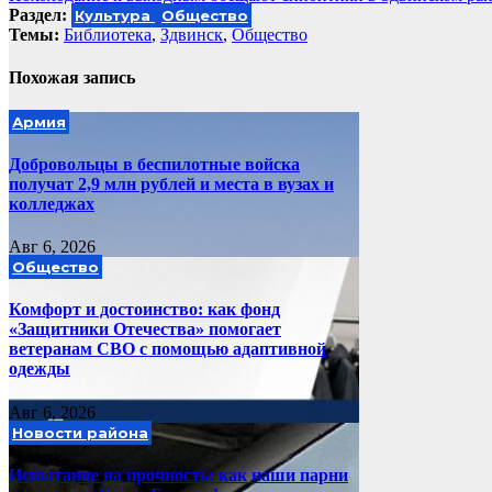
по
Раздел:
Культура
Общество
записям
Темы:
Библиотека
,
Здвинск
,
Общество
Похожая запись
Армия
Добровольцы в беспилотные войска
получат 2,9 млн рублей и места в вузах и
колледжах
Авг 6, 2026
Общество
Комфорт и достоинство: как фонд
«Защитники Отечества» помогает
ветеранам СВО с помощью адаптивной
одежды
Авг 6, 2026
Новости района
Испытание на прочность: как наши парни