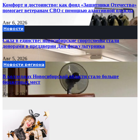
Комфорт и достоинство: как фонд «Защитники Отечества»
помогает ветеранам СВО с помощью адаптивной одежды
Авг 6, 2026
Новости
Сила в единстве: новосибирские спортсмены стали
донорами в преддверии Дня физкультурника
Авг 5, 2026
Новости региона
В колледжах Новосибирской области стало больше
бюджетных мест
Авг 5, 2026