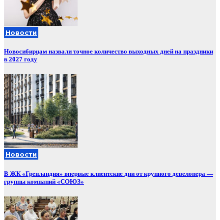
Новости
Новосибирцам назвали точное количество выходных дней на праздники
в 2027 году
Новости
В ЖК «Гренландия» впервые клиентские дни от крупного девелопера —
группы компаний «СОЮЗ»