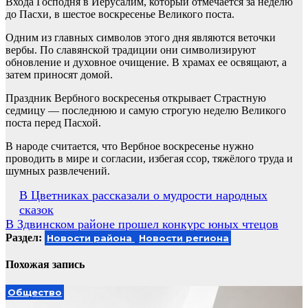
Входа Господня в Иерусалим, который отмечается за неделю
до Пасхи, в шестое воскресенье Великого поста.
Одним из главных символов этого дня являются веточки
вербы. По славянской традиции они символизируют
обновление и духовное очищение. В храмах ее освящают, а
затем приносят домой.
Праздник Вербного воскресенья открывает Страстную
седмицу — последнюю и самую строгую неделю Великого
поста перед Пасхой.
В народе считается, что Вербное воскресенье нужно
проводить в мире и согласии, избегая ссор, тяжёлого труда и
шумных развлечений.
Навигация
В Цветниках рассказали о мудрости народных
сказок
по
В Здвинском районе прошел конкурс юных чтецов
записям
Раздел:
Новости района
Новости региона
Похожая запись
Общество