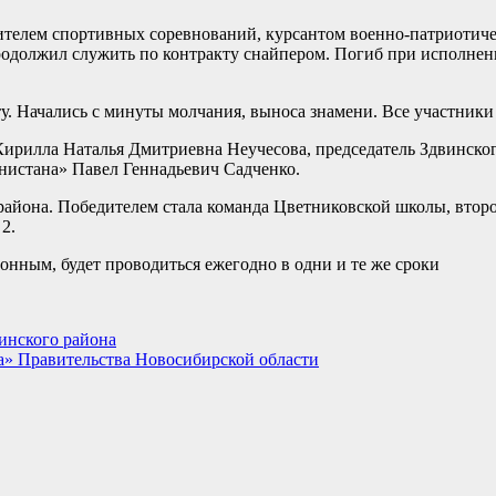
телем спортивных соревнований, курсантом военно-патриотичес
продолжил служить по контракту снайпером. Погиб при исполнен
. Начались с минуты молчания, выноса знамени. Все участники
Кирилла Наталья Дмитриевна Неучесова, председатель Здвинског
нистана» Павел Геннадьевич Садченко.
района. Победителем стала команда Цветниковской школы, второе
2.
онным, будет проводиться ежегодно в одни и те же сроки
инского района
а» Правительства Новосибирской области