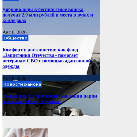
Добровольцы в беспилотные войска
получат 2,9 млн рублей и места в вузах и
колледжах
Авг 6, 2026
Общество
Комфорт и достоинство: как фонд
«Защитники Отечества» помогает
ветеранам СВО с помощью адаптивной
одежды
Авг 6, 2026
Новости района
Испытание на прочность: как наши парни
покорили «Гонку Героев»!
Авг 3, 2026