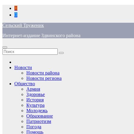
Перейти
к
содержимому
Сельский Труженик
Интернет-издание Здвинского района
Новости
Новости района
Новости региона
Общество
Армия
Здоровье
История
Культура
Молодежь
Образование
Патриотизм
Погода
Помощь