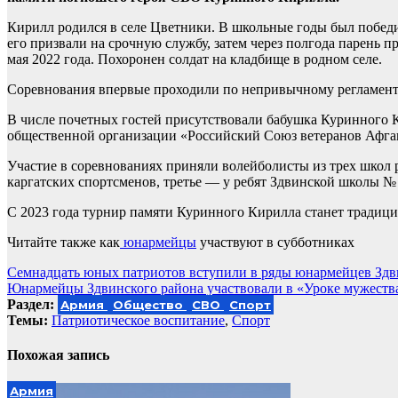
Кирилл родился в селе Цветники. В школьные годы был победи
его призвали на срочную службу, затем через полгода парень 
мая 2022 года. Похоронен солдат на кладбище в родном селе.
Соревнования впервые проходили по непривычному регламенту
В числе почетных гостей присутствовали бабушка Куринного 
общественной организации «Российский Союз ветеранов Афга
Участие в соревнованиях приняли волейболисты из трех школ 
каргатских спортсменов, третье — у ребят Здвинской школы № 
С 2023 года турнир памяти Куринного Кирилла станет традици
Читайте также как
юнармейцы
участвуют в субботниках
Навигация
Семнадцать юных патриотов вступили в ряды юнармейцев Здв
Юнармейцы Здвинского района участвовали в «Уроке мужеств
по
Раздел:
Армия
Общество
СВО
Спорт
записям
Темы:
Патриотическое воспитание
,
Спорт
Похожая запись
Армия