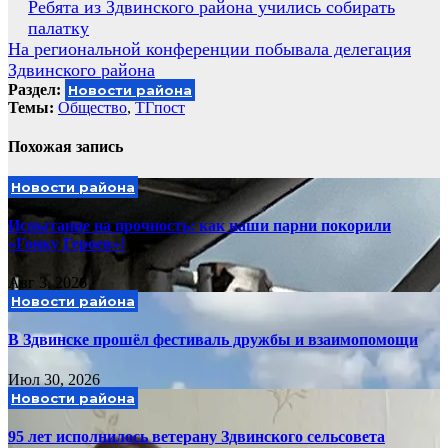
Навигация
Ребята из Здвинского района учились собирать
палатку
по
На региональной конференции побывала делегация
записям
Здвинского района
Раздел:
Новости района
Темы:
Общество
,
ТГпост
Похожая запись
Новости района
Испытание на прочность: как наши парни покорили
«Гонку Героев»!
Авг 3, 2026
Новости района
В Здвинске прошёл фестиваль дружбы и взаимопомощи
Июл 30, 2026
Новости района
95 лет исполнилось ветерану Здвинского сельсовета