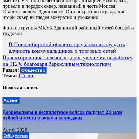
вместе с местной общественной организацией «Импульс»,
привели в порядок сквер, названный в честь Моисея
Станиславовича Здвинского. Они покрасили ограждение,
чтобы сквер выглядел аккуратно и ухоженно.
Фото из группы МКУК Здвинский районный музей боевой и
трудовой
Навигация
В Новосибирской области предложили обуздать
алчность коммунальщиков и торговых сетей
по
Проектировщик железных дорог увеличил выработку
записям
на 112% благодаря бережливым технологиям
Раздел:
Общество
Темы:
ТГпост
Похожая запись
Армия
Добровольцы в беспилотные войска получат 2,9 млн
рублей и места в вузах и колледжах
Авг 6, 2026
Общество