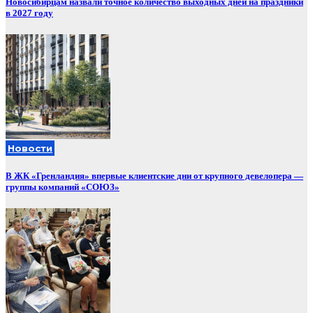
Новосибирцам назвали точное количество выходных дней на праздники
в 2027 году
Новости
В ЖК «Гренландия» впервые клиентские дни от крупного девелопера —
группы компаний «СОЮЗ»