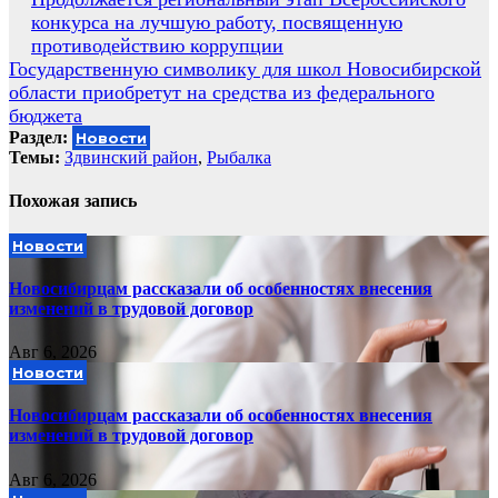
Навигация
конкурса на лучшую работу, посвященную
по
противодействию коррупции
записям
Государственную символику для школ Новосибирской
области приобретут на средства из федерального
бюджета
Раздел:
Новости
Темы:
Здвинский район
,
Рыбалка
Похожая запись
Новости
Новосибирцам рассказали об особенностях внесения
изменений в трудовой договор
Авг 6, 2026
Новости
Новосибирцам рассказали об особенностях внесения
изменений в трудовой договор
Авг 6, 2026