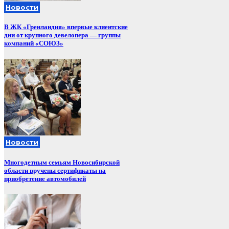
Новости
В ЖК «Гренландия» впервые клиентские
дни от крупного девелопера — группы
компаний «СОЮЗ»
Новости
Многодетным семьям Новосибирской
области вручены сертификаты на
приобретение автомобилей