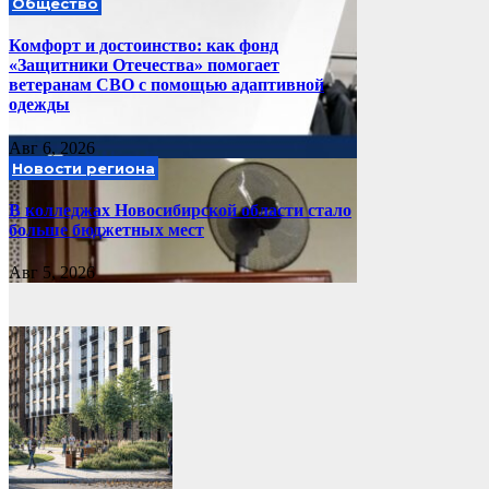
Общество
Комфорт и достоинство: как фонд
«Защитники Отечества» помогает
ветеранам СВО с помощью адаптивной
одежды
Авг 6, 2026
Новости региона
В колледжах Новосибирской области стало
больше бюджетных мест
Авг 5, 2026