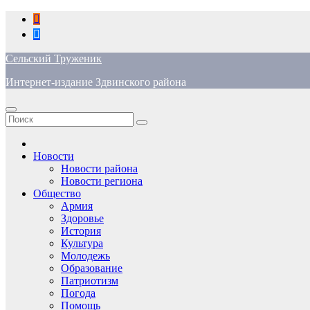
Перейти
к
содержимому
Сельский Труженик
Интернет-издание Здвинского района
Новости
Новости района
Новости региона
Общество
Армия
Здоровье
История
Культура
Молодежь
Образование
Патриотизм
Погода
Помощь