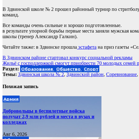
В Здвинской школе № 2 прошел районный турнир по стритболу
команд.
Все команды очень сильные и хорошо подготовленные.
в результате упорной борьбы первые места заняли мужская ко
школы (тренер Александр Галкин).
Читайте также: в Здвинске прошла
эстафета
на приз газеты «Се
Навигация
В Здвинском районе стартовал конкурс социальной рекламы
Жильё с господдержкой смогут приобрести 70 молодых семей р
по
Раздел:
Образование
Общество
Спорт
записям
Темы:
Здвинская школа № 2
,
Здвинский район
,
Соревнование
Похожая запись
Армия
Добровольцы в беспилотные войска
получат 2,9 млн рублей и места в вузах и
колледжах
Авг 6, 2026