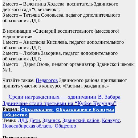
2 место – Валентина Ходеева, воспитатель Здвинского
детского сада “Светлячок”;
3 место – Татьяна Соловьева, педагог дополнительного
образования ДДТ.
В номинации «Сценарий воспитательного (массового)
мероприятия»:
1 место – Анастасия Кисилева, педагог дополнительного
образования ДДТ;
2 место – Любовь Заворина, педагог дополнительного
образования ДДТ;
3 место – Дарья Озоль, педагог-организатор Здвинской школы
№ 1.
Читайте также:
Педагогов
Здвинского района приглашают
принять участие в конкурсе «Растим гражданина»
Навигация
Среди награжденных — здвинчанин В. Забара
Здвинчане стали третьими на “Кубке Кулунды”
по
Раздел:
Образование
Образование и Культура
записям
Общество
Темы:
ДДТ
,
Дети
,
Здвинск
,
Здвинский район
,
Конкурс
,
Новосибирская область
,
Общество
Похожая запись