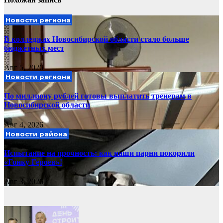
Новости региона
В колледжах Новосибирской области стало больше
бюджетных мест
Авг 5, 2026
Новости региона
По миллиону рублей готовы выплатить тренерам в
Новосибирской области
Авг 4, 2026
Новости района
Испытание на прочность: как наши парни покорили
«Гонку Героев»!
Авг 3, 2026