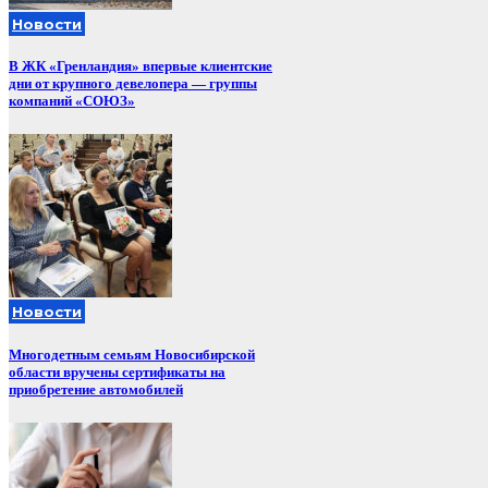
Новости
В ЖК «Гренландия» впервые клиентские
дни от крупного девелопера — группы
компаний «СОЮЗ»
Новости
Многодетным семьям Новосибирской
области вручены сертификаты на
приобретение автомобилей