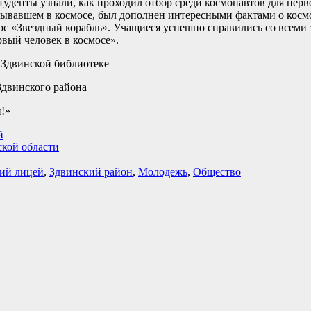
уденты узнали, как проходил отбор среди космонавтов для перво
обывавшем в космосе, был дополнен интересными фактами о косм
урс «Звездный корабль». Учащиеся успешно справились со всеми 
вый человек в космосе».
 Здвинской библиотеке
Здвинского района
!»
й
ской области
ий лицей
,
Здвинский район
,
Молодежь
,
Общество