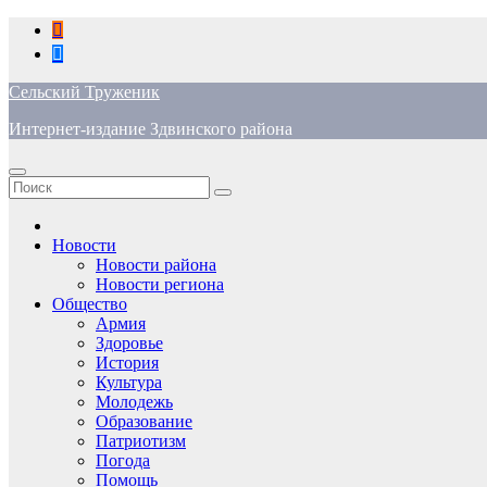
Перейти
к
содержимому
Сельский Труженик
Интернет-издание Здвинского района
Новости
Новости района
Новости региона
Общество
Армия
Здоровье
История
Культура
Молодежь
Образование
Патриотизм
Погода
Помощь