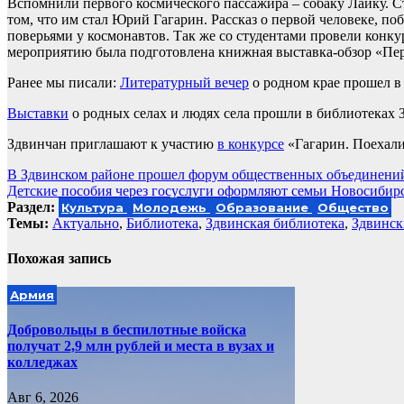
Вспомнили первого космического пассажира – собаку Лайку. Ст
том, что им стал Юрий Гагарин. Рассказ о первой человеке, п
поверьями у космонавтов. Так же со студентами провели конк
мероприятию была подготовлена книжная выставка-обзор «Пер
Ранее мы писали:
Литературный вечер
о родном крае прошел в
Выставки
о родных селах и людях села прошли в библиотеках 
Здвинчан приглашают к участию
в конкурсе
«Гагарин. Поехали
Навигация
В Здвинском районе прошел форум общественных объединени
Детские пособия через госуслуги оформляют семьи Новосибир
по
Раздел:
Культура
Молодежь
Образование
Общество
записям
Темы:
Актуально
,
Библиотека
,
Здвинская библиотека
,
Здвинск
Похожая запись
Армия
Добровольцы в беспилотные войска
получат 2,9 млн рублей и места в вузах и
колледжах
Авг 6, 2026