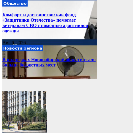
Общество
Комфорт и достоинство: как фонд
«Защитники Отечества» помогает
ветеранам СВО с помощью адаптивной
одежды
Авг 6, 2026
Новости региона
В колледжах Новосибирской области стало
больше бюджетных мест
Авг 5, 2026