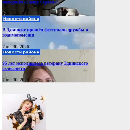
покорили «Гонку Героев»!
Авг 3, 2026
Новости района
В Здвинске прошёл фестиваль дружбы и
взаимопомощи
Июл 30, 2026
Новости района
95 лет исполнилось ветерану Здвинского
сельсовета
Июл 30, 2026