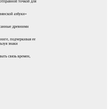
отправной точкой для
вянской азбуки»
исанные древними
ниге, подчеркивая ее
ьзуя знаки
ать связь времен,