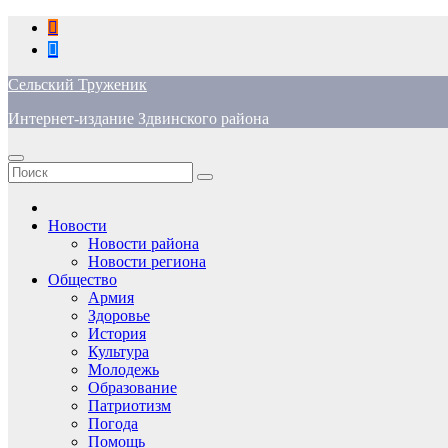
Перейти
к
содержимому
Сельский Труженик
Интернет-издание Здвинского района
Новости
Новости района
Новости региона
Общество
Армия
Здоровье
История
Культура
Молодежь
Образование
Патриотизм
Погода
Помощь