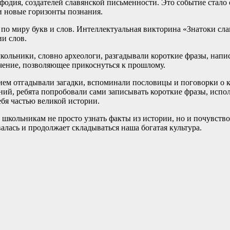
фодия, создателей славянской письменности. Это событие стало 
и новые горизонты познания.
по миру букв и слов. Интеллектуальная викторина «Знатоки сла
и слов.
кольники, словно археологи, разгадывали короткие фразы, нап
чение, позволяющее прикоснуться к прошлому.
ием отгадывали загадки, вспоминали пословицы и поговорки о к
ний, ребята попробовали сами записывать короткие фразы, испол
ебя частью великой истории.
школьникам не просто узнать факты из истории, но и почувствов
валась и продолжает складываться наша богатая культура.