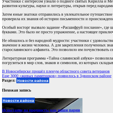
Участники с интересом узнали о подвиге святых Кирилла и Ме
развития культуры, науки и литературы, открыв перед народам
Затем юные знатоки отправились в увлекательное путешествие 
проверила их знания об истории письменности и происхождени
Особый восторг вызвало задание «Расшифруй послание», где ш
буквами. Это было не просто упражнение, а настоящее приклю
Не обошлось и без народной мудрости: участники с удовольств
значение в жизни человека. А для закрепления полученных зна
старославянского алфавита. Это позволило им почувствовать с
Литературная программа «Тайна славянской азбуки» позволила 
погрузиться в мир слов, знаков и символов, из которых склады
Навигация
В Новосибирске прошёл пленум областного совета ветеранов
Еще 3000 «живых памятников» появилось в Здвинском районе
по
Раздел:
Новости района
записям
Похожая запись
Новости района
Испытание на прочность: как наши парни