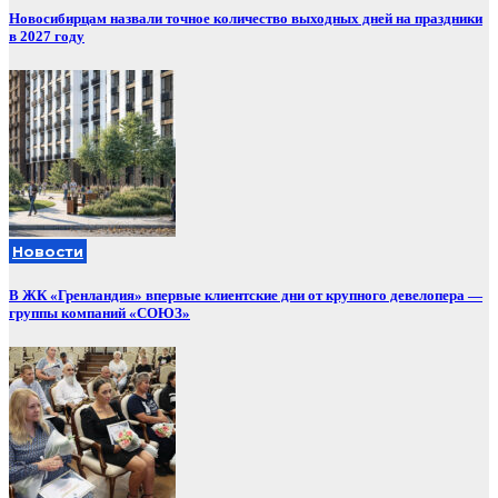
Новосибирцам назвали точное количество выходных дней на праздники
в 2027 году
Новости
В ЖК «Гренландия» впервые клиентские дни от крупного девелопера —
группы компаний «СОЮЗ»