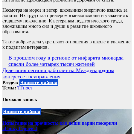
Несмотря на мороз и ветер, школьники энергично взялись за
лопаты. Их труд стал примером взаимопомощи и уважения к
старшему поколению. К ветеранам педагогического труда,
вложившим много сил и души в развитие школьного
образования.
Такие добрые дела укрепляют отношения в школе и уважение
к подвигам ветеранов.
Навигация
В прошлом году в регионе от инфаркта миокарда
спасли более четырех тысяч жителей
по
Делегация региона работает на Международном
записям
конгрессе госуправления
Раздел:
Новости района
Темы:
ТГпост
Похожая запись
Новости района
Испытание на прочность: как наши парни покорили
«Гонку Героев»!